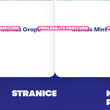
PROIZVOD
Mentos Grape
POGLEDAJTE PROIZVOD
Mentos Mint
P
STRANICE