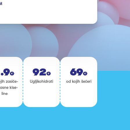
du
.9
92
69
G
G
G
jih za­si­će­
Ug­lji­ko­hi­dra­ti
od ko­jih še­će­ri
s­ne ki­se­
li­ne