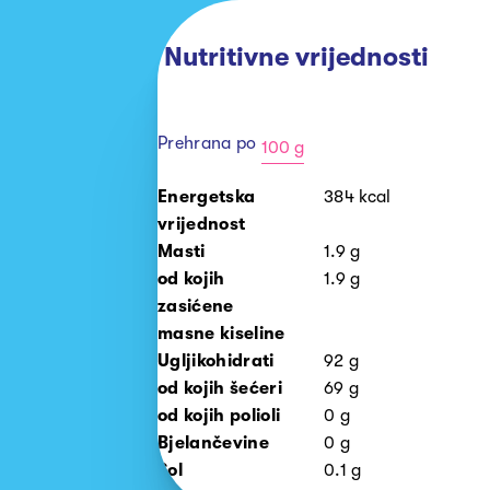
Nutritivne vrijednosti
Prehrana po
100 g
100
Energetska
384
kcal
g
vrijednost
Masti
1.9
g
od kojih
1.9
g
zasićene
masne kiseline
Ugljikohidrati
92
g
od kojih šećeri
69
g
od kojih polioli
0
g
Bjelančevine
0
g
Sol
0.1
g