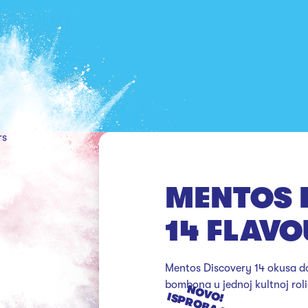
rs
MENTOS 
14 FLAV
Mentos Discovery 14 okusa don
bombona u jednoj kultnoj rolic
N
O
V
P
R
O
B
A
J
E
D
M
A
H
O
! IS