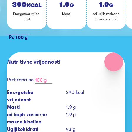
390
1.9
1.9
KCAL
G
G
Ener­get­ska vri­jed­
Mas­ti
od ko­jih za­si­će­ne
nost
mas­ne ki­se­li­ne
Po 100 g
Nutritivne vrijednosti
Prehrana po
100 g
Energetska
390
kcal
vrijednost
Masti
1.9
g
od kojih zasićene
1.9
g
masne kiseline
Ugljikohidrati
93
g