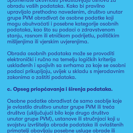
Spomenute aktivnosti predstavljaju osnovu za
obradu vaših podataka. Kako bi pravilno
upravljalo prethodno navedenim, društvo unutar
grupe PVM obrađivat će osobne podatke koji
mogu obuhvaćati i posebne kategorije osobnih
podataka, kao što su podaci o zdravstvenom
stanju, rasnom ili etničkom podrijetlu, političkim
mišljenjima ili vjerskim uvjerenjima.
Obrada osobnih podataka može se provoditi
elektronički i ručno na temelju logičkih kriterija
usklađenih i spojivih sa svrhama za koje se osobni
podaci prikupljaju, uvijek u skladu s mjerodavnim
zakonima o zaštiti podataka.
c. Opseg priopćavanja i širenja podataka.
Osobne podatke obrađivat će samo osoblje koje
je ovlastilo društvo unutar grupe PVM ili treća
društva (uključujući bilo koje drugo društvo
unutar grupe PVM), ustanove ili stručnjaci koji u
svojstvu izvršitelja obrade podataka ili ovlaštenih
primatelji obavljaju posebne usluge obrade ili