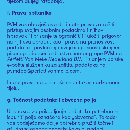
tijekom duljeg razdoblja.
f. Prava ispitanika
PVM vas obavještava da imate pravo zatražiti
pristup svojim osobnim podacima i njihov
ispravak ili brisanje te ograničiti ili uložiti prigovor
na njihovu obradu, kao i pravo na prenosivost
podataka i povlačenja svoje suglasnosti slanjem
pisanog priopćenja društvu unutar grupe PVM na
Perfetti Van Melle Nederland B.V.
ili slanjem poruke
e-pošte službeniku za zaštitu podataka na
pvmdpo@perfettivanmelle.com.
Imate pravo na podnošenje pritužbe nadzornom
tijelu.
g. Točnost podataka i obvezna polja
U obrascu za prikupljanje podataka potrebno je
ispuniti polja označena kao „obvezna“. Također
vas podsjećamo da je potrebno pružiti točne i
ažurirane osobne podatke kako bi podaci