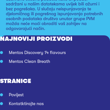
sadržani u našim datotekama uvijek bili ažurni i
bez pogrešaka. U slučaju neispunjavanja te
djelomičnog ili pogrešnog ispunjavanja potrebnih
osobnih podataka društvo unutar grupe PVM
možda neće moći obraditi vaš zahtjev na
odgovarajući način.
NAJNOVIJI PROIZVODI
Mentos Discovery 14 flavours
Mentos Clean Breath
STRANICE
Povijest
Kontatktirajte nas